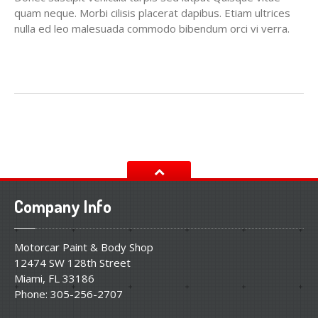
quam neque. Morbi cilisis placerat dapibus. Etiam ultrices
nulla ed leo malesuada commodo bibendum orci vi verra.
Company
Info
Motorcar Paint & Body Shop
12474 SW 128th Street
Miami
,
FL
33186
Phone:
305-256-2707