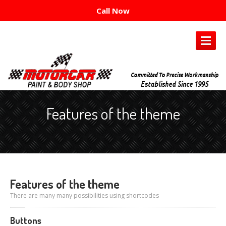
Call Now
HOME
PAGE
Features of the theme
DIRECTIONS
CONTACT
US
Features
of the theme
There are many many possibilities using shortcodes
Buttons